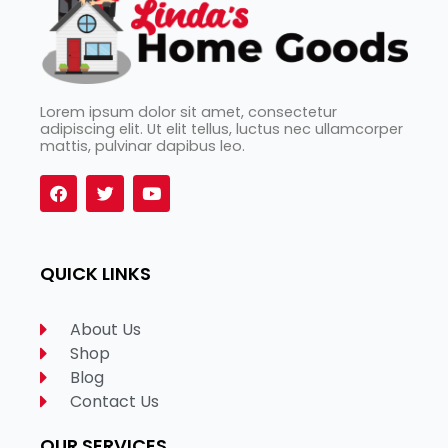
Lorem ipsum dolor sit amet, consectetur
adipiscing elit. Ut elit tellus, luctus nec ullamcorper
mattis, pulvinar dapibus leo.
F
T
Y
a
w
o
c
i
u
e
t
t
b
t
u
o
e
b
QUICK LINKS
o
r
e
k
About Us
Shop
Blog
Contact Us
OUR SERVICES