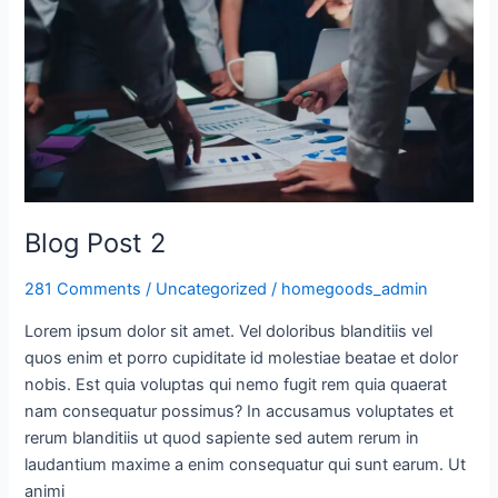
2
Blog Post 2
281 Comments
/
Uncategorized
/
homegoods_admin
Lorem ipsum dolor sit amet. Vel doloribus blanditiis vel
quos enim et porro cupiditate id molestiae beatae et dolor
nobis. Est quia voluptas qui nemo fugit rem quia quaerat
nam consequatur possimus? In accusamus voluptates et
rerum blanditiis ut quod sapiente sed autem rerum in
laudantium maxime a enim consequatur qui sunt earum. Ut
animi