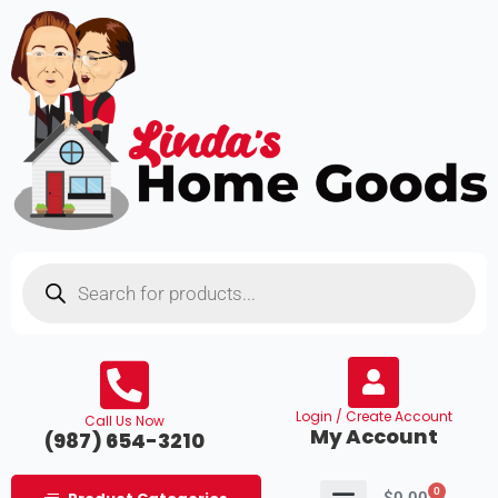
Skip
to
content
Products
search
Login / Create Account
Call Us Now
My Account
(987) 654-3210
0
Cart